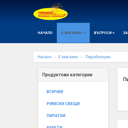
Начало
НАЧАЛО
Е-МАГАЗИН
ВЪПРОСИ
ЗА
Начало
Е-магазин
Пиробатерии
Продуктови категории
П
ВСИЧКИ
РИМСКИ СВЕЩИ
ПИРАТКИ
РАКЕТИ