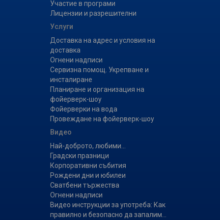
Участие в програми
Лицензии и разрешителни
Услуги
Доставка на адрес и условия на
доставка
Огнени надписи
Сервизна помощ. Укрепване и
инсталиране
Планиране и организация на
фойерверк-шоу
Фойерверки на вода
Провеждане на фойерверк-шоу
Видео
Най-доброто, любими...
Градски празници
Корпоративни събития
Рождени дни и юбилеи
Сватбени тържества
Огнени надписи
Видео инструкции за употреба: Как
правилно и безопасно да запалим...