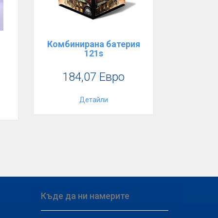
Комбинирана батерия
121s
184,07 Евро
Детайли
Къде да ни намерите