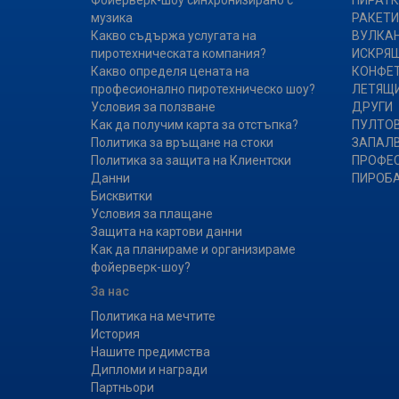
Фойерверк-шоу синхронизирано с
ПИРАТК
музика
РАКЕТИ
Какво съдържа услугата на
ВУЛКА
пиротехническата компания?
ИСКРЯ
Какво определя цената на
КОНФЕ
професионално пиротехническо шоу?
ЛЕТЯЩИ
Условия за ползване
ДРУГИ
Как да получим карта за отстъпка?
ПУЛТОВ
Политика за връщане на стоки
ЗАПАЛ
Политика за защита на Клиентски
ПРОФЕ
Данни
ПИРОБ
Бисквитки
Условия за плащане
Защита на картови данни
Как да планираме и организираме
фойерверк-шоу?
За нас
Политика на мечтите
История
Нашите предимства
Дипломи и награди
Партньори