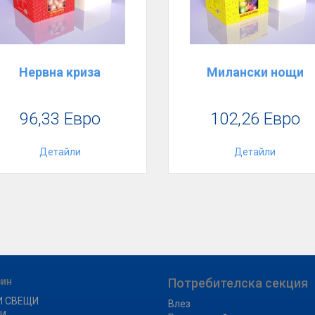
Нервна криза
Милански нощи
96,33 Евро
102,26 Евро
Детайли
Детайли
зин
Потребителска секция
И СВЕЩИ
Влез