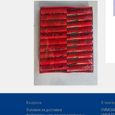
Въпроси
Е-мага
Условия за доставка
РИМСК