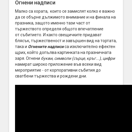
Огнени надписи
Малко са хората, които се замислят колко е важно
да се обърне дължимото внимание и на финала на
празника, защото именно тази част от
тържеството определя общото впечатление
от събитието. И както свещичките придават
блясък, тържественост и завършен вид на тортата,
така и
Огнените надписи
са изключително ефектен
щрих, който допълва картинката на празничната
заря. Огнени
букви
,
символи (сърце, кръг...)
,
цифри
намират широко приложение във всеки вид
мероприятие - от корпоративни събития до
сватбени тържества и рождени дни.