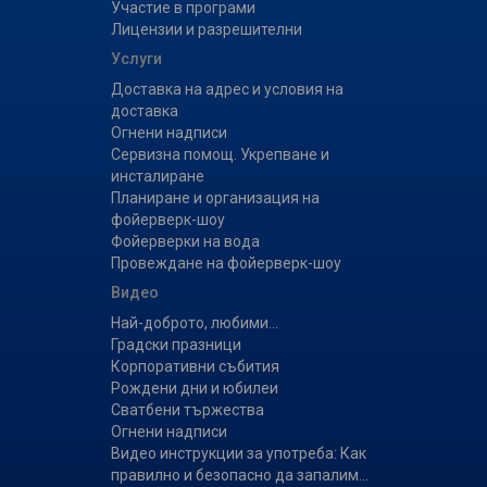
Участие в програми
Лицензии и разрешителни
Услуги
Доставка на адрес и условия на
доставка
Огнени надписи
Сервизна помощ. Укрепване и
инсталиране
Планиране и организация на
фойерверк-шоу
Фойерверки на вода
Провеждане на фойерверк-шоу
Видео
Най-доброто, любими...
Градски празници
Корпоративни събития
Рождени дни и юбилеи
Сватбени тържества
Огнени надписи
Видео инструкции за употреба: Как
правилно и безопасно да запалим...