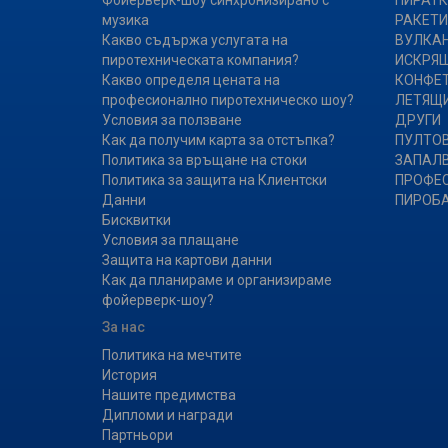
Фойерверк-шоу синхронизирано с
ПИРАТК
музика
РАКЕТИ
Какво съдържа услугата на
ВУЛКА
пиротехническата компания?
ИСКРЯ
Какво определя цената на
КОНФЕ
професионално пиротехническо шоу?
ЛЕТЯЩИ
Условия за ползване
ДРУГИ
Как да получим карта за отстъпка?
ПУЛТОВ
Политика за връщане на стоки
ЗАПАЛ
Политика за защита на Клиентски
ПРОФЕ
Данни
ПИРОБ
Бисквитки
Условия за плащане
Защита на картови данни
Как да планираме и организираме
фойерверк-шоу?
За нас
Политика на мечтите
История
Нашите предимства
Дипломи и награди
Партньори