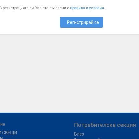
С регистрацията си Вие сте съгласни с
правила и условия
.
Регистрирай се
зин
Потребителска секция
И СВЕЩИ
Влез