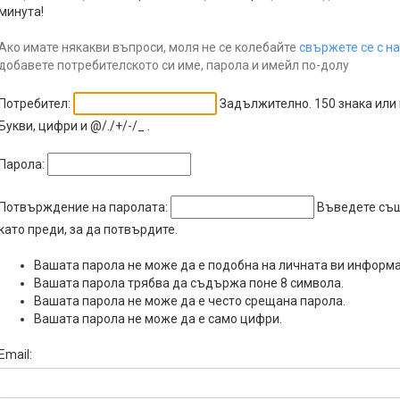
минута!
Ако имате някакви въпроси, моля не се колебайте
свържете се с на
добавете потребителското си име, парола и имейл по-долу
Потребител:
Задължително. 150 знака или 
Букви, цифри и @/./+/-/_ .
Парола:
Потвърждение на паролата:
Въведете съ
като преди, за да потвърдите.
Вашата парола не може да е подобна на личната ви информ
Вашата парола трябва да съдържа поне 8 символа.
Вашата парола не може да е често срещана парола.
Вашата парола не може да е само цифри.
Email: