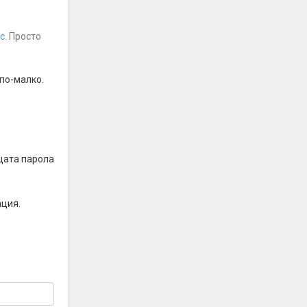
с
. Просто
по-малко.
щата парола
ация.