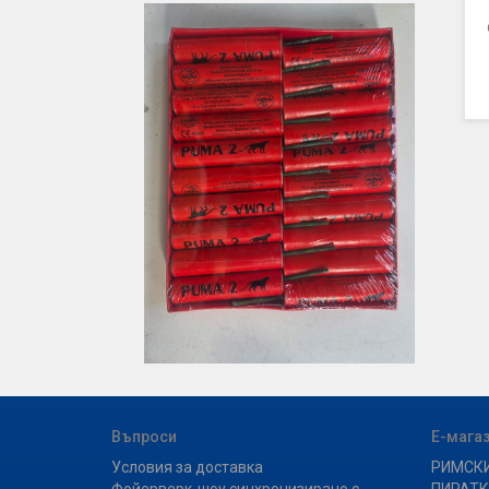
Въпроси
Е-мага
Условия за доставка
РИМСК