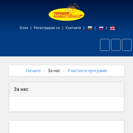
Начало
Влез
Регистрирай се
Контакти
Пре
на
нав
Начало
За нас
Участие в програми
За нас