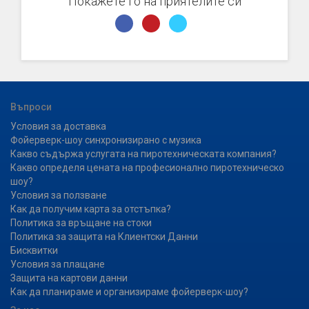
Покажете го на приятелите си
Въпроси
Условия за доставка
Фойерверк-шоу синхронизирано с музика
Какво съдържа услугата на пиротехническата компания?
Какво определя цената на професионално пиротехническо
шоу?
Условия за ползване
Как да получим карта за отстъпка?
Политика за връщане на стоки
Политика за защита на Клиентски Данни
Бисквитки
Условия за плащане
Защита на картови данни
Как да планираме и организираме фойерверк-шоу?